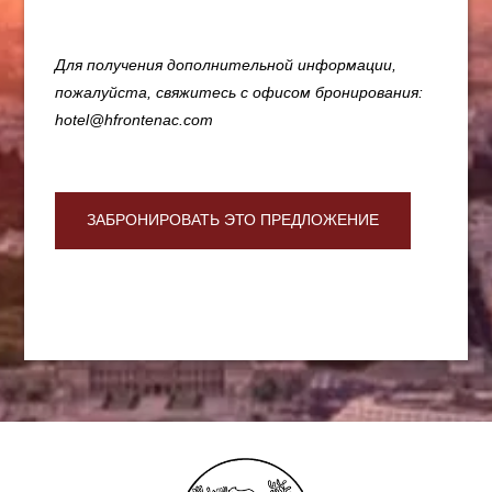
Для получения дополнительной информации,
пожалуйста, свяжитесь с офисом бронирования:
ОТЕЛЬ
hotel@hfrontenac.com
НОМЕРА И ЛЮКСЫ
РЕСТОРАН И БАР
СЕМИНАРЫ
ЗАБРОНИРОВАТЬ ЭТО ПРЕДЛОЖЕНИЕ
СПЕЦИАЛЬНЫЕ ПРЕДЛОЖЕНИЯ
ФОТОГРАФИИ
КОНТАКТ
54 rue Pierre Charron
75008 Paris
+33 1 53 23 13 13
hotel@hfrontenac.com