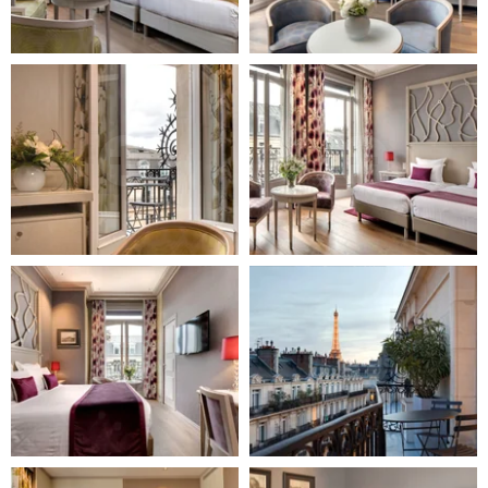
HÔTEL
CHAMBRES ET SUITES
RESTAURANT & BAR
SÉMINAIRES
OFFRES SPÉCIALES
GALERIE
CONTACT
54 rue Pierre Charron
75008 Paris
+33 1 53 23 13 13
hotel@hfrontenac.com