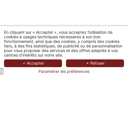
En cliquant sur « Accepter », vous acceptez l’utilisation de
cookies à usages techniques nécessaires à son bon
fonctionnement, ainsi que des cookies, y compris des cookies
tiers, à des fins statistiques, de publicité ou de personnalisation
pour vous proposer des services et des offres adaptés à vos
centres d’intérêts sur notre site.
✓ Accepter
✗ Refuser
Paramétrer les préférences
Chambre
Chambre
Chambre
Chambre
classique
classique
classique
privilège
élégante
élégante
élégante
élégante
à l’Hôtel
à l’Hôtel
à l’Hôtel
à l’Hôtel
Château
Château
Château
Château