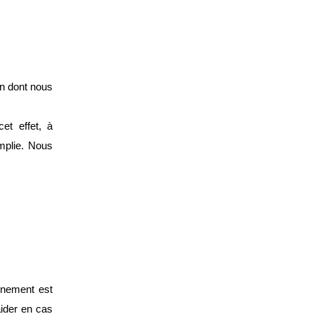
on dont nous
et effet, à
emplie.
Nous
onnement est
aider en cas