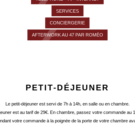
SERVICES
CONCIERGERIE
AFTERWORK AU 47 PAR ROMÉO
HÔTEL
CHAMBRES ET SUITES
RESTAURANT & BAR
PETIT-DÉJEUNER
SÉMINAIRES
Le petit-déjeuner est servi de 7h à 14h, en salle ou en chambre.
jeuner est au tarif de 29€. E
n chambre, passez votre commande au 1
OFFRES SPÉCIALES
ndant votre commande à la poignée de la porte de votre chambre ava