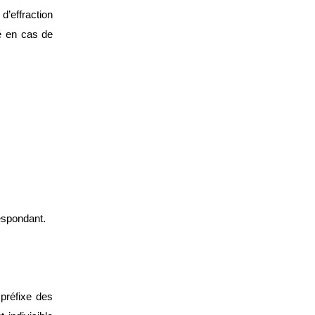
d’effraction
é en cas de
espondant.
 préfixe des