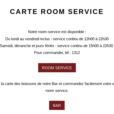
GALERIE
CARTE ROOM SERVICE
CONTACT
Notre room-service est disponible :
Du lundi au vendredi inclus : service continu de 12h00 à 22h30
Samedi, dimanche et jours fériés : service continu de 15h00 à 22h3
54 rue Pierre Charron
Pour commander, tél : 1312
75008 Paris
ROOM SERVICE
+33 1 53 23 13 13
la carte des boissons de notre Bar et commandez facilement votre s
room service.
hotel@hfrontenac.com
BAR