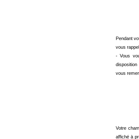
Pendant vot
vous rappel
- Vous vou
disposition
vous remerc
Votre chamb
affiché à p