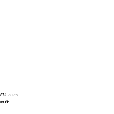
874. o
u en
nt 6h.